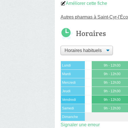
Améliorer cette fiche
Autres pharmas à Saint-Cyr-l'Éco
Horaires
Lundi
9h - 12h30
Mardi
9h - 12h30
Mercredi
9h - 12h30
Jeudi
9h - 12h30
Vendredi
9h - 12h30
Samedi
9h - 12h30
Dimanche
Signaler une erreur