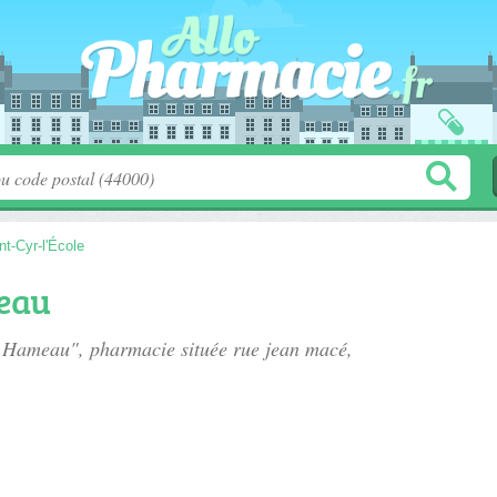
nt-Cyr-l'École
eau
e Hameau", pharmacie située
rue jean macé
,