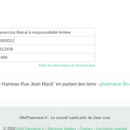
exercice libéral à responsabilité limitée
3800012
912938
 1998
Éditer les informations de ma pharmacie
e Hameau Rue Jean Macé" en partant des liens :
pharmacie Île
AlloPharmacie.fr - Le conseil santé près de chez vous
© 2026
AlloPharmacie.fr
-
Mentions légales
-
Contact
-
Inscription gratuite