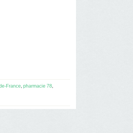
-de-France
,
pharmacie 78
,