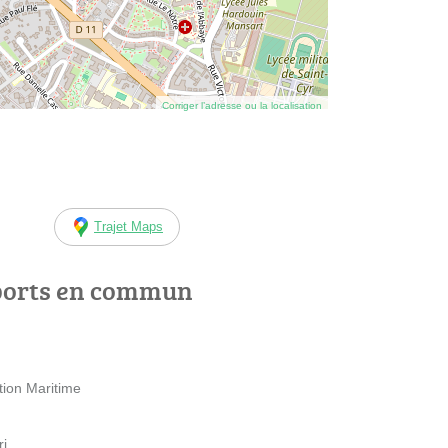
Corriger l’adresse ou la localisation
Trajet Maps
ports en commun
tion Maritime
ri