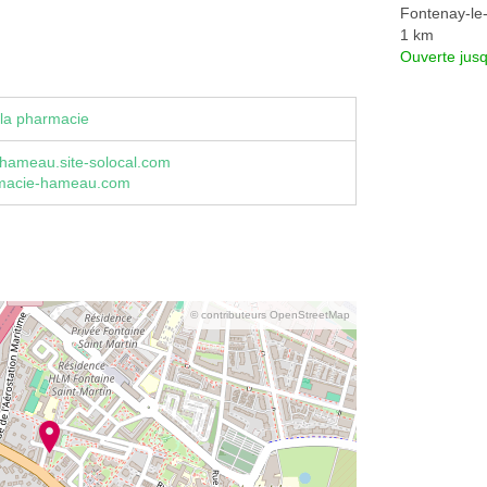
Fontenay-le
1 km
Ouverte jus
la pharmacie
hameau.site-solocal.com
macie-hameau.com
© contributeurs OpenStreetMap