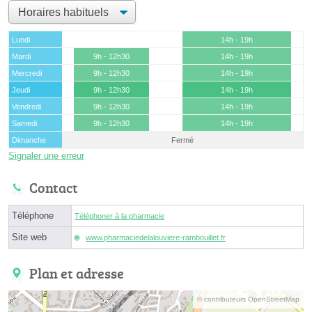
Lundi
14h - 19h
Mardi
9h - 12h30
14h - 19h
Mercredi
9h - 12h30
14h - 19h
Jeudi
9h - 12h30
14h - 19h
Vendredi
9h - 12h30
14h - 19h
Samedi
9h - 12h30
14h - 19h
Dimanche
Fermé
Signaler une erreur
Contact
Téléphone
Téléphoner à la pharmacie
Site web
www.pharmaciedelalouviere-rambouillet.fr
Plan et adresse
© contributeurs OpenStreetMap