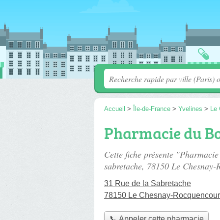
Accueil
>
Île-de-France
>
Yvelines
>
Le 
Pharmacie du B
Cette fiche présente "Pharmaci
sabretache
, 78150 Le Chesnay-
31 Rue de la Sabretache
78150 Le Chesnay-Rocquencour
📞 Appeler cette pharmacie