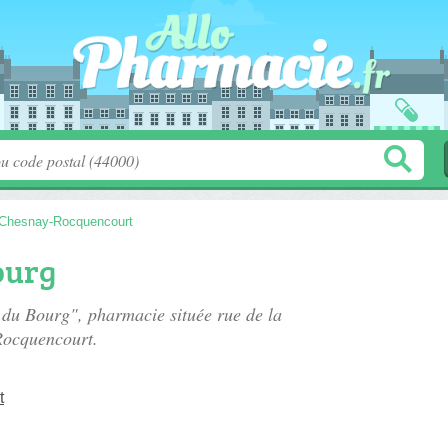
Chesnay-Rocquencourt
ourg
e du Bourg", pharmacie située
rue de la
Rocquencourt.
t