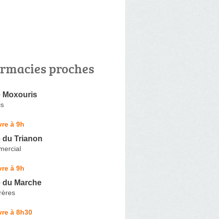
rmacies proches
 Moxouris
is
re à 9h
 du Trianon
ercial
re à 9h
 du Marche
rères
vre à 8h30