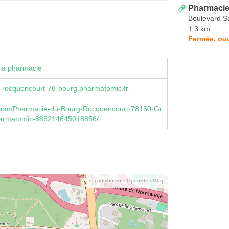
Pharmacie
Boulevard Sa
1.3 km
Fermée, ou
la pharmacie
-rocquencourt-78-bourg.pharmatomic.fr
com/Pharmacie-du-Bourg-Rocquencourt-78150-Gr
armatomic-885214645018856/
© contributeurs OpenStreetMap