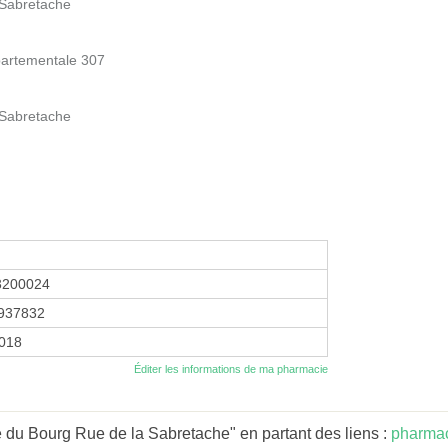
 Sabretache
partementale 307
 Sabretache
3200024
937832
2018
Éditer les informations de ma pharmacie
 du Bourg Rue de la Sabretache" en partant des liens :
pharmac