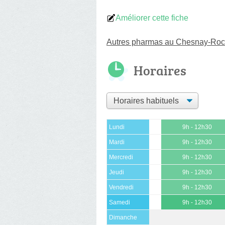
Améliorer cette fiche
Autres pharmas au Chesnay-Roc
Horaires
Lundi
9h - 12h30
Mardi
9h - 12h30
Mercredi
9h - 12h30
Jeudi
9h - 12h30
Vendredi
9h - 12h30
Samedi
9h - 12h30
Dimanche