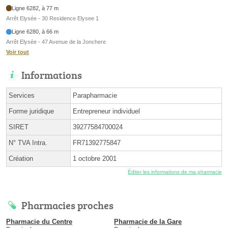
Ligne 6282, à 77 m
Arrêt Elysée - 30 Residence Elysee 1
Ligne 6280, à 66 m
Arrêt Elysée - 47 Avenue de la Jonchere
Voir tout
Informations
Services
Parapharmacie
Forme juridique
Entrepreneur individuel
SIRET
39277584700024
N° TVA Intra.
FR71392775847
Création
1 octobre 2001
Éditer les informations de ma pharmacie
Pharmacies proches
Pharmacie du Centre
Pharmacie de la Gare