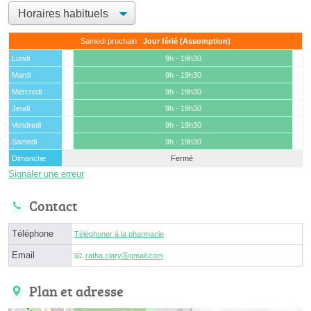
Samedi prochain :
Jour férié (Assomption)
Lundi
9h - 19h30
Mardi
9h - 19h30
Mercredi
9h - 19h30
Jeudi
9h - 19h30
Vendredi
9h - 19h30
Samedi
9h - 19h30
Dimanche
Fermé
Signaler une erreur
Contact
Téléphone
Téléphoner à la pharmacie
Email
ratha.claryⓐgmail.com
Plan et adresse