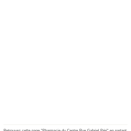
Retrouvez cette page "Pharmacie du Centre Rue Gabriel Péri" en partant