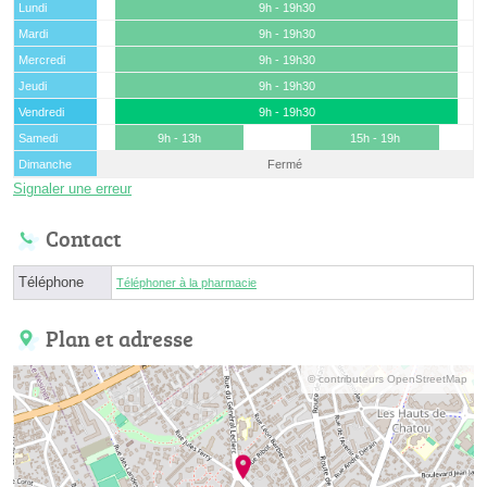
Lundi
9h - 19h30
Mardi
9h - 19h30
Mercredi
9h - 19h30
Jeudi
9h - 19h30
Vendredi
9h - 19h30
Samedi
9h - 13h
15h - 19h
Dimanche
Fermé
Signaler une erreur
Contact
Téléphone
Téléphoner à la pharmacie
Plan et adresse
© contributeurs OpenStreetMap