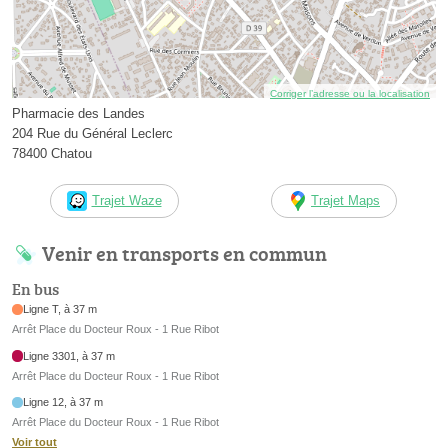
Corriger l’adresse ou la localisation
Pharmacie des Landes
204 Rue du Général Leclerc
78400 Chatou
Trajet Waze
Trajet Maps
Venir en transports en commun
En bus
Ligne T, à 37 m
Arrêt Place du Docteur Roux - 1 Rue Ribot
Ligne 3301, à 37 m
Arrêt Place du Docteur Roux - 1 Rue Ribot
Ligne 12, à 37 m
Arrêt Place du Docteur Roux - 1 Rue Ribot
Voir tout