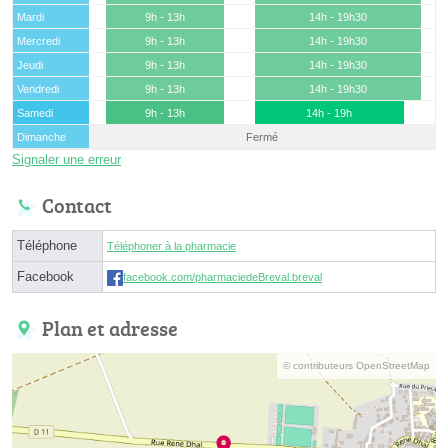
Mardi
9h - 13h
14h - 19h30
Mercredi
9h - 13h
14h - 19h30
Jeudi
9h - 13h
14h - 19h30
Vendredi
9h - 13h
14h - 19h30
Samedi
9h - 13h
14h - 19h
Dimanche
Fermé
Signaler une erreur
Contact
Téléphone
Téléphoner à la pharmacie
Facebook
facebook.com/pharmaciedeBreval.breval
Plan et adresse
© contributeurs OpenStreetMap