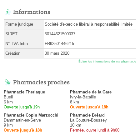
Informations
Forme juridique
Société d'exercice libéral à responsabilité limitée
SIRET
50144621500037
N° TVA Intra.
FR92501446215
Création
30 mars 2020
Éditer les informations de ma pharmacie
Pharmacies proches
Pharmacie Theriaque
Pharmacie de la Gare
Bueil
Ivry-la-Bataille
6 km
8 km
Ouverte jusqu'à 19h
Ouverte jusqu'à 18h
Pharmacie Copin Marzocchi
Pharmacie Bréard
Dammartin-en-Serve
La Couture-Boussey
9 km
10 km
Ouverte jusqu'à 18h
Fermée, ouvre lundi à 9h00