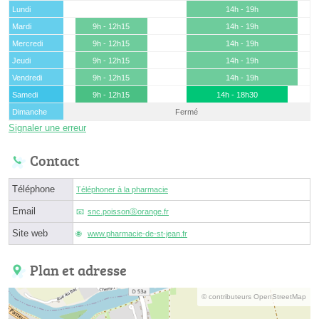
Lundi
14h - 19h
Mardi
9h - 12h15
14h - 19h
Mercredi
9h - 12h15
14h - 19h
Jeudi
9h - 12h15
14h - 19h
Vendredi
9h - 12h15
14h - 19h
Samedi
9h - 12h15
14h - 18h30
Dimanche
Fermé
Signaler une erreur
Contact
Téléphone
Téléphoner à la pharmacie
Email
snc.poissonⓐorange.fr
Site web
www.pharmacie-de-st-jean.fr
Plan et adresse
© contributeurs OpenStreetMap