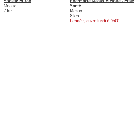
Societe Huron
Pharmacie Meaux Victoire - Elsie
Meaux
Santé
7 km
Meaux
8 km
Fermée, ouvre lundi à 9h00