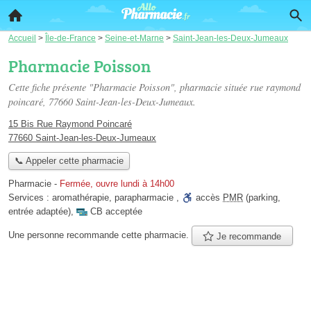
Accueil
>
Île-de-France
>
Seine-et-Marne
>
Saint-Jean-les-Deux-Jumeaux
Pharmacie Poisson
Cette fiche présente "Pharmacie Poisson", pharmacie située
rue raymond
poincaré
, 77660 Saint-Jean-les-Deux-Jumeaux.
15 Bis Rue Raymond Poincaré
77660 Saint-Jean-les-Deux-Jumeaux
📞 Appeler cette pharmacie
Pharmacie
-
Fermée, ouvre lundi à 14h00
Services :
aromathérapie
,
parapharmacie
,
accès
PMR
(parking,
entrée adaptée)
,
CB acceptée
Une personne
recommande
cette pharmacie.
Je recommande