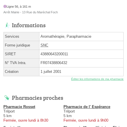
Ligne 56, à 161 m
Arrêt Mairie - 13 Rue du Maréchal Foch
Informations
Services
Aromathérapie, Parapharmacie
Forme juridique
SNC
SIRET
43880643200011
N° TVA Intra.
FR07438806432
Création
1 juillet 2001
Éditer les informations de ma pharmacie
Pharmacies proches
Pharmacie Rosset
Pharmacie de l' Espérance
Trilport
Trilport
5 km
5 km
Fermée, ouvre lundi à 8h30
Fermée, ouvre lundi à 9h00