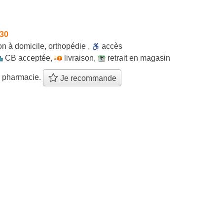
h30
son à domicile
,
orthopédie
,
accès
CB acceptée
,
livraison
,
retrait en magasin
e pharmacie.
Je recommande