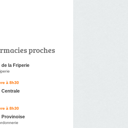
rmacies proches
de la Friperie
iperie
vre à 8h30
 Centrale
vre à 8h30
 Provinoise
ordonnerie