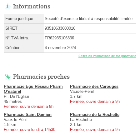
Informations
Forme juridique
Société d'exercice libéral à responsabilité limitée
SIRET
93510633600016
N° TVA Intra.
FR62935106336
Création
4 novembre 2024
Éditer les informations de ma pharmacie
Pharmacies proches
Pharmacie Egu Réseau Pharm
Pharmacie des Carouges
O'naturel
Vaux-le-Pénil
Pl. De l'Église
1.7 km
45 mètres
Fermée, ouvre demain à 9h
Fermée, ouvre demain à 9h
Pharmacie Saint Damien
Pharmacie de la Rochette
Vaux-le-Pénil
La Rochette
1.8 km
2.1 km
Fermée, ouvre lundi à 14h30
Fermée, ouvre demain à 9h