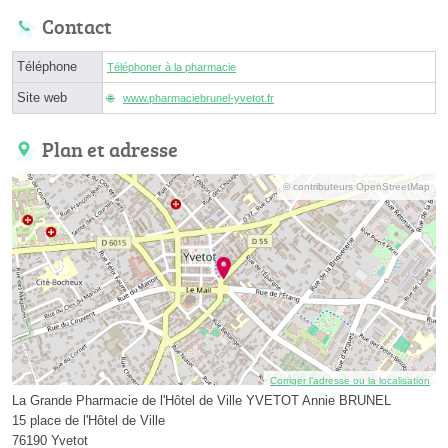
Contact
Téléphone
Téléphoner à la pharmacie
Site web
www.pharmaciebrunel-yvetot.fr
Plan et adresse
© contributeurs OpenStreetMap
Corriger l’adresse ou la localisation
La Grande Pharmacie de l'Hôtel de Ville YVETOT Annie BRUNEL
15 place de l'Hôtel de Ville
76190 Yvetot