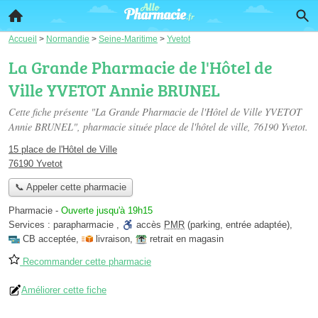
Accueil
>
Normandie
>
Seine-Maritime
>
Yvetot
La Grande Pharmacie de l'Hôtel de
Ville YVETOT Annie BRUNEL
Cette fiche présente "La Grande Pharmacie de l'Hôtel de Ville YVETOT
Annie BRUNEL", pharmacie située
place de l'hôtel de ville
, 76190 Yvetot.
15 place de l'Hôtel de Ville
76190 Yvetot
📞 Appeler cette pharmacie
Pharmacie
-
Ouverte jusqu'à 19h15
Services :
parapharmacie
,
accès
PMR
(parking, entrée adaptée)
,
CB acceptée
,
livraison
,
retrait en magasin
Recommander cette pharmacie
Améliorer cette fiche