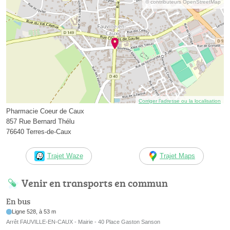
© contributeurs OpenStreetMap
Corriger l’adresse ou la localisation
Pharmacie Coeur de Caux
857 Rue Bernard Thélu
76640 Terres-de-Caux
Trajet Waze
Trajet Maps
Venir en transports en commun
En bus
Ligne 528, à 53 m
Arrêt FAUVILLE-EN-CAUX - Mairie - 40 Place Gaston Sanson