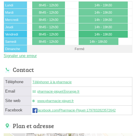
Lundi
8h45 - 12h30
14h - 19h30
Mardi
8h45 - 12h30
14h - 19h30
Mercredi
8h45 - 12h30
14h - 19h30
Jeudi
8h45 - 12h30
14h - 19h30
Vendredi
8h45 - 12h30
14h - 19h30
Samedi
8h45 - 12h30
14h - 18h30
Dimanche
Fermé
Signaler une erreur
Contact
Téléphone
Téléphoner à la pharmacie
Email
pharmacie-piquetⓐorange.fr
Site web
www.pharmacie-piquet.fr
Facebook
facebook.com/Pharmacie-Piquet-1797832823572642
Plan et adresse