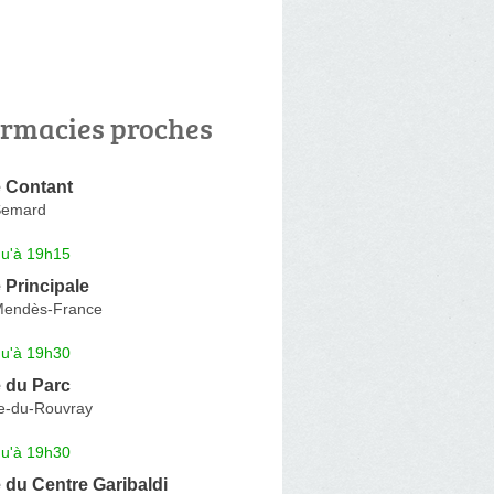
rmacies proches
 Contant
Semard
qu'à 19h15
 Principale
Mendès-France
qu'à 19h30
 du Parc
ne-du-Rouvray
qu'à 19h30
du Centre Garibaldi