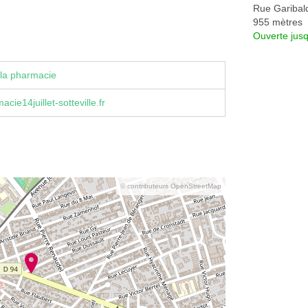
Rue Garibal
955 mètres
Ouverte jus
la pharmacie
ie14juillet-sotteville.fr
© contributeurs OpenStreetMap