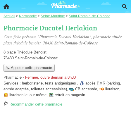
Accueil
>
Normandie
>
Seine-Maritime
>
Saint-Romain-de-Colbosc
Pharmacie Ducatel Herlakian
Cette fiche présente "Pharmacie Ducatel Herlakian", pharmacie située
place théodule benoist
, 76430 Saint-Romain-de-Colbosc.
8 place Théodule Benoist
76430 Saint-Romain-de-Colbosc
📞 Appeler cette pharmacie
Pharmacie
-
Fermée, ouvre demain à 8h30
Services :
herboristerie
,
tests antigéniques
,
accès
PMR
(parking,
entrée adaptée, toilettes accessibles)
,
CB acceptée
,
livraison
,
livraison le jour même
,
retrait en magasin
Recommander cette pharmacie