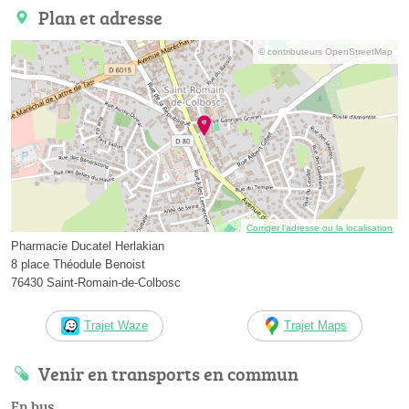
Plan et adresse
© contributeurs OpenStreetMap
Corriger l’adresse ou la localisation
Pharmacie Ducatel Herlakian
8 place Théodule Benoist
76430 Saint-Romain-de-Colbosc
Trajet Waze
Trajet Maps
Venir en transports en commun
En bus