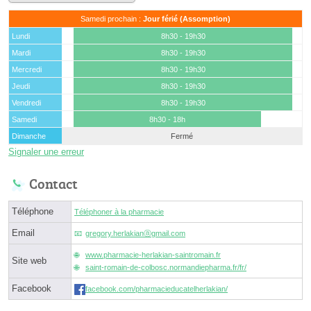
Samedi prochain :
Jour férié (Assomption)
Lundi
8h30 - 19h30
Mardi
8h30 - 19h30
Mercredi
8h30 - 19h30
Jeudi
8h30 - 19h30
Vendredi
8h30 - 19h30
Samedi
8h30 - 18h
Dimanche
Fermé
Signaler une erreur
Contact
Téléphone
Téléphoner à la pharmacie
Email
gregory.herlakianⓐgmail.com
www.pharmacie-herlakian-saintromain.fr
Site web
saint-romain-de-colbosc.normandiepharma.fr/fr/
Facebook
facebook.com/pharmacieducatelherlakian/