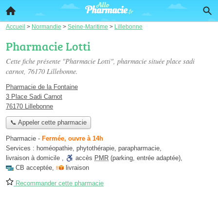
Accueil
>
Normandie
>
Seine-Maritime
>
Lillebonne
Pharmacie Lotti
Cette fiche présente "Pharmacie Lotti", pharmacie située
place sadi
carnot
, 76170 Lillebonne.
Pharmacie de la Fontaine
3 Place Sadi Carnot
76170 Lillebonne
📞 Appeler cette pharmacie
Pharmacie
-
Fermée, ouvre à 14h
Services :
homéopathie
,
phytothérapie
,
parapharmacie
,
livraison à domicile
,
accès
PMR
(parking, entrée adaptée)
,
CB acceptée
,
livraison
Recommander cette pharmacie