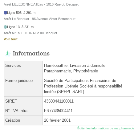
Arrêt LILLEBONNE A l'Eau - 1016 Rue du Becquet
Ligne 506, à 291 m
Arrêt Le Becquet - 96 Avenue Victor Bettencourt
Ligne 13, à 231 m
Arrêt A l'Eau - 1016 Rue du Becquet
Voir tout
Informations
Services
Homéopathie, Livraison à domicile,
Parapharmacie, Phytothérapie
Forme juridique
Société de Participations Financières de
Profession Libérale Société à responsabilité
limitée (SPFPL SARL)
SIRET
43500441100011
N° TVA Intra.
FR77435004411
Création
20 février 2001
Éditer les informations de ma pharmacie