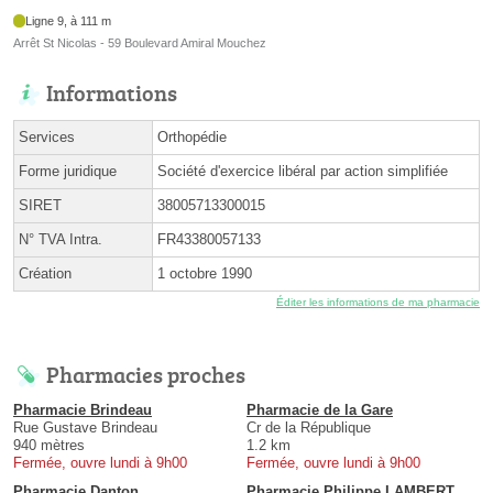
Ligne 9, à 111 m
Arrêt St Nicolas - 59 Boulevard Amiral Mouchez
Informations
Services
Orthopédie
Forme juridique
Société d'exercice libéral par action simplifiée
SIRET
38005713300015
N° TVA Intra.
FR43380057133
Création
1 octobre 1990
Éditer les informations de ma pharmacie
Pharmacies proches
Pharmacie Brindeau
Pharmacie de la Gare
Rue Gustave Brindeau
Cr de la République
940 mètres
1.2 km
Fermée, ouvre lundi à 9h00
Fermée, ouvre lundi à 9h00
Pharmacie Danton
Pharmacie Philippe LAMBERT