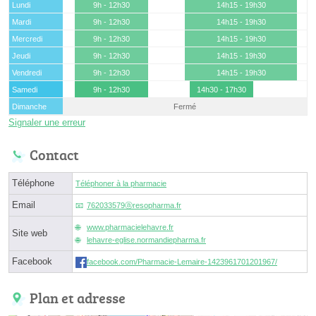
Lundi
9h - 12h30
14h15 - 19h30
Mardi
9h - 12h30
14h15 - 19h30
Mercredi
9h - 12h30
14h15 - 19h30
Jeudi
9h - 12h30
14h15 - 19h30
Vendredi
9h - 12h30
14h15 - 19h30
Samedi
9h - 12h30
14h30 - 17h30
Dimanche
Fermé
Signaler une erreur
Contact
Téléphone
Téléphoner à la pharmacie
Email
762033579ⓐresopharma.fr
www.pharmacielehavre.fr
Site web
lehavre-eglise.normandiepharma.fr
Facebook
facebook.com/Pharmacie-Lemaire-1423961701201967/
Plan et adresse