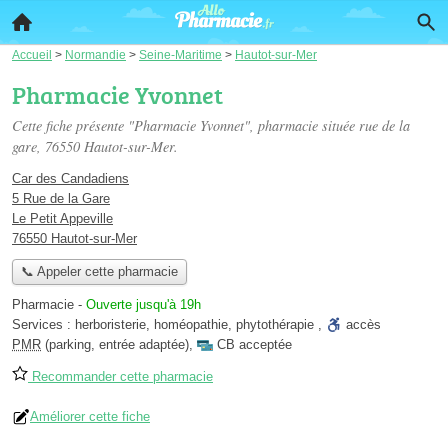
Accueil
>
Normandie
>
Seine-Maritime
>
Hautot-sur-Mer
Pharmacie Yvonnet
Cette fiche présente "Pharmacie Yvonnet", pharmacie située
rue de la
gare
, 76550 Hautot-sur-Mer.
Car des Candadiens
5 Rue de la Gare
Le Petit Appeville
76550 Hautot-sur-Mer
📞 Appeler cette pharmacie
Pharmacie
-
Ouverte jusqu'à 19h
Services :
herboristerie
,
homéopathie
,
phytothérapie
,
accès
PMR
(parking, entrée adaptée)
,
CB acceptée
Recommander cette pharmacie
Améliorer cette fiche