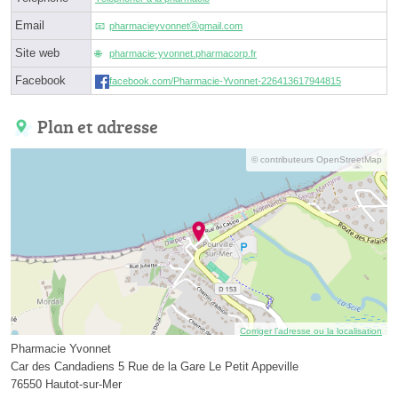
Email
pharmacieyvonnetⓐgmail.com
Site web
pharmacie-yvonnet.pharmacorp.fr
Facebook
facebook.com/Pharmacie-Yvonnet-226413617944815
Plan et adresse
© contributeurs OpenStreetMap
Corriger l’adresse ou la localisation
Pharmacie Yvonnet
Car des Candadiens 5 Rue de la Gare Le Petit Appeville
76550 Hautot-sur-Mer