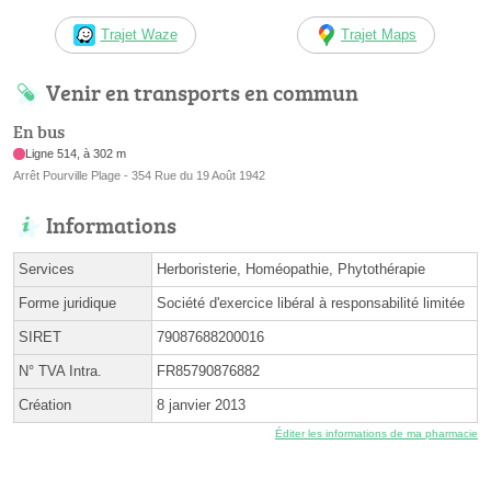
Trajet Waze
Trajet Maps
Venir en transports en commun
En bus
Ligne 514, à 302 m
Arrêt Pourville Plage - 354 Rue du 19 Août 1942
Informations
Services
Herboristerie, Homéopathie, Phytothérapie
Forme juridique
Société d'exercice libéral à responsabilité limitée
SIRET
79087688200016
N° TVA Intra.
FR85790876882
Création
8 janvier 2013
Éditer les informations de ma pharmacie