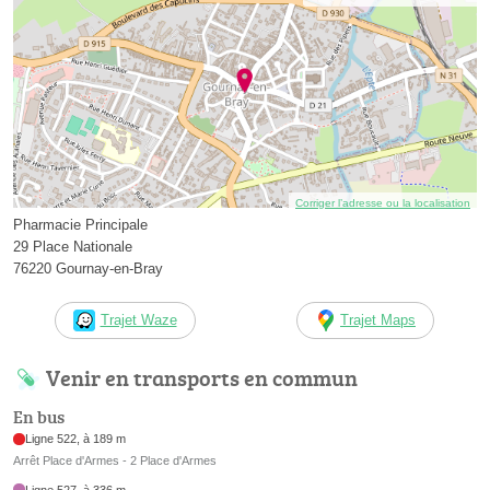
Corriger l’adresse ou la localisation
Pharmacie Principale
29 Place Nationale
76220 Gournay-en-Bray
Trajet Waze
Trajet Maps
Venir en transports en commun
En bus
Ligne 522, à 189 m
Arrêt Place d'Armes - 2 Place d'Armes
Ligne 527, à 336 m