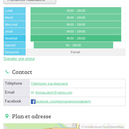
Lundi
8h30 - 19h30
Mardi
8h30 - 19h30
Mercredi
8h30 - 19h30
Jeudi
8h30 - 19h30
Vendredi
8h30 - 19h30
Samedi
9h - 18h30
Dimanche
Fermé
Signaler une erreur
Contact
Téléphone
Téléphoner à la pharmacie
Email
thomas.derlyⓐyahoo.com
Facebook
facebook.com/pharmacieprincipalederly
Plan et adresse
© contributeurs OpenStreetMap