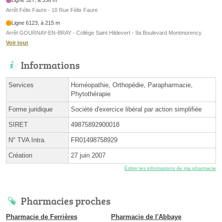
Arrêt Félix Faure - 10 Rue Félix Faure
Ligne 6123, à 215 m
Arrêt GOURNAY-EN-BRAY - Collège Saint Hildevert - 9a Boulevard Montmorency
Voir tout
Informations
Services
Homéopathie, Orthopédie, Parapharmacie,
Phytothérapie
Forme juridique
Société d'exercice libéral par action simplifiée
SIRET
49875892900018
N° TVA Intra.
FR01498758929
Création
27 juin 2007
Éditer les informations de ma pharmacie
Pharmacies proches
Pharmacie de Ferrières
Pharmacie de l'Abbaye