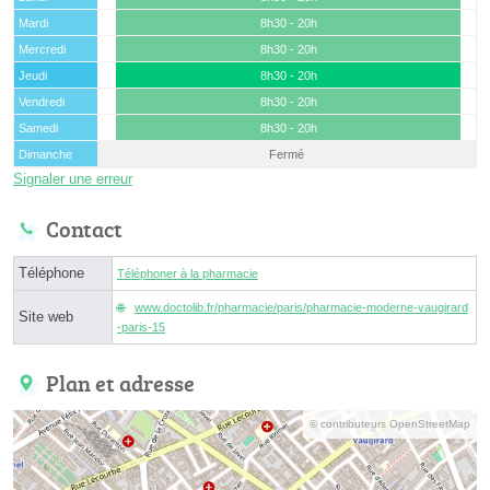
Mardi
8h30 - 20h
Mercredi
8h30 - 20h
Jeudi
8h30 - 20h
Vendredi
8h30 - 20h
Samedi
8h30 - 20h
Dimanche
Fermé
Signaler une erreur
Contact
Téléphone
Téléphoner à la pharmacie
www.doctolib.fr/pharmacie/paris/pharmacie-moderne-vaugirard
Site web
-paris-15
Plan et adresse
© contributeurs OpenStreetMap