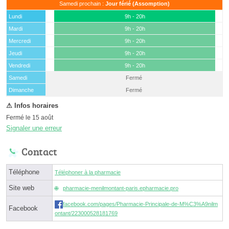
Samedi prochain :
Jour férié (Assomption)
Lundi
9h - 20h
Mardi
9h - 20h
Mercredi
9h - 20h
Jeudi
9h - 20h
Vendredi
9h - 20h
Samedi
Fermé
(15 août)
Dimanche
Fermé
Fermé le 15 août
Signaler une erreur
Contact
Téléphone
Téléphoner à la pharmacie
Site web
pharmacie-menilmontant-paris.epharmacie.pro
facebook.com/pages/Pharmacie-Principale-de-M%C3%A9nilm
Facebook
ontant/223000528181769