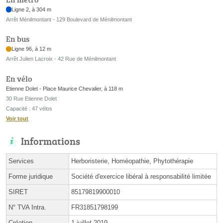
Ligne 2, à 304 m
Arrêt Ménilmontant - 129 Boulevard de Ménilmontant
En bus
Ligne 96, à 12 m
Arrêt Julien Lacroix - 42 Rue de Ménilmontant
En vélo
Etienne Dolet - Place Maurice Chevalier, à 118 m
30 Rue Etienne Dolet
Capacité : 47 vélos
Voir tout
Informations
Services
Herboristerie, Homéopathie, Phytothérapie
Forme juridique
Société d'exercice libéral à responsabilité limitée
SIRET
85179819900010
N° TVA Intra.
FR31851798199
Création
1 juillet 2019