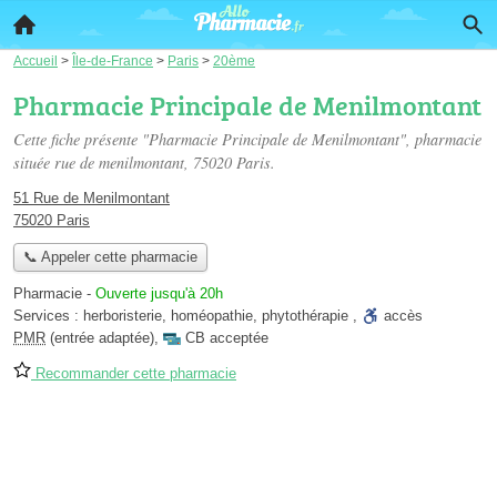
Accueil
>
Île-de-France
>
Paris
>
20ème
Pharmacie Principale de Menilmontant
Cette fiche présente "Pharmacie Principale de Menilmontant", pharmacie
située
rue de menilmontant
, 75020 Paris.
51 Rue de Menilmontant
75020 Paris
📞 Appeler cette pharmacie
Pharmacie
-
Ouverte jusqu'à 20h
Services :
herboristerie
,
homéopathie
,
phytothérapie
,
accès
PMR
(entrée adaptée)
,
CB acceptée
Recommander cette pharmacie