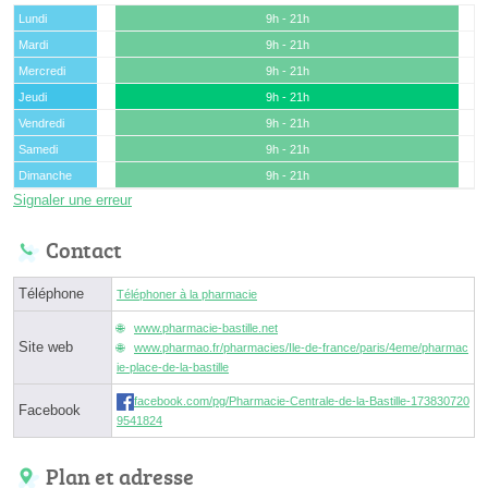
Lundi
9h - 21h
Mardi
9h - 21h
Mercredi
9h - 21h
Jeudi
9h - 21h
Vendredi
9h - 21h
Samedi
9h - 21h
Dimanche
9h - 21h
Signaler une erreur
Contact
Téléphone
Téléphoner à la pharmacie
www.pharmacie-bastille.net
Site web
www.pharmao.fr/pharmacies/Ile-de-france/paris/4eme/pharmac
ie-place-de-la-bastille
facebook.com/pg/Pharmacie-Centrale-de-la-Bastille-173830720
Facebook
9541824
Plan et adresse