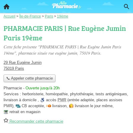
Accueil
>
Île-de-France
>
Paris
>
19ème
PHARMACIE PARIS | Rue Eugène Jumin
Paris 19ème
Cette fiche présente "PHARMACIE PARIS | Rue Eugène Jumin Paris
19ème", pharmacie située
rue eugène jumin
, 75019 Paris.
29 Rue Eugène Jumin
75019 Paris
📞 Appeler cette pharmacie
Pharmacie
-
Ouverte jusqu'à 20h
Services :
herboristerie
,
homéopathie
,
phytothérapie
,
tests antigéniques
,
livraison à domicile
,
accès
PMR
(entrée adaptée, places assises
PMR)
,
CB acceptée
,
livraison
,
livraison le jour même
,
retrait en magasin
Recommander cette pharmacie