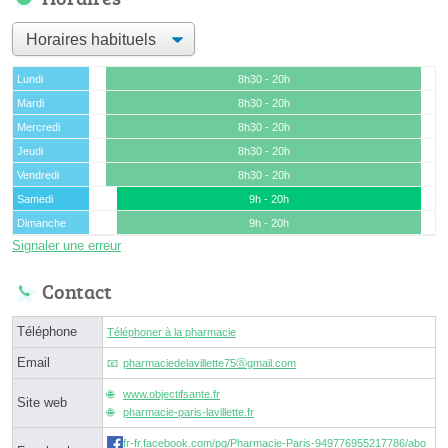
Lundi
8h30 - 20h
Mardi
8h30 - 20h
Mercredi
8h30 - 20h
Jeudi
8h30 - 20h
Vendredi
8h30 - 20h
Samedi
9h - 20h
Dimanche
9h - 20h
Signaler une erreur
Contact
Téléphone
Téléphoner à la pharmacie
Email
pharmaciedelavillette75ⓐgmail.com
www.objectifsante.fr
Site web
pharmacie-paris-lavillette.fr
fr-fr.facebook.com/pg/Pharmacie-Paris-949776955217786/abo