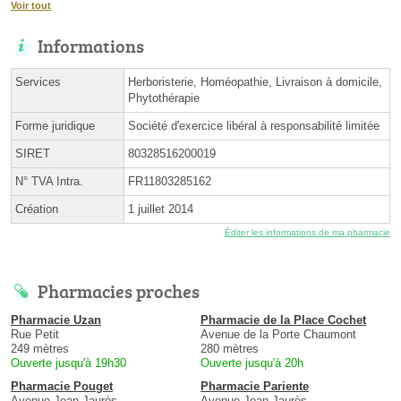
Voir tout
Informations
Services
Herboristerie, Homéopathie, Livraison à domicile,
Phytothérapie
Forme juridique
Société d'exercice libéral à responsabilité limitée
SIRET
80328516200019
N° TVA Intra.
FR11803285162
Création
1 juillet 2014
Éditer les informations de ma pharmacie
Pharmacies proches
Pharmacie Uzan
Pharmacie de la Place Cochet
Rue Petit
Avenue de la Porte Chaumont
249 mètres
280 mètres
Ouverte jusqu'à 19h30
Ouverte jusqu'à 20h
Pharmacie Pouget
Pharmacie Pariente
Avenue Jean Jaurès
Avenue Jean Jaurès