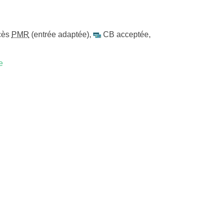
cès
PMR
(entrée adaptée)
,
CB acceptée
,
e