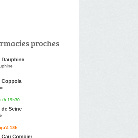
rmacies proches
 Dauphine
uphine
 Coppola
ne
qu'à 19h30
 de Seine
e
qu'à 18h
 Cau Combier