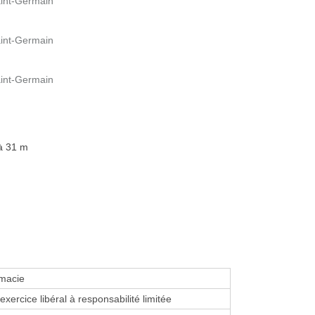
aint-Germain
aint-Germain
aint-Germain
 à 31 m
macie
exercice libéral à responsabilité limitée