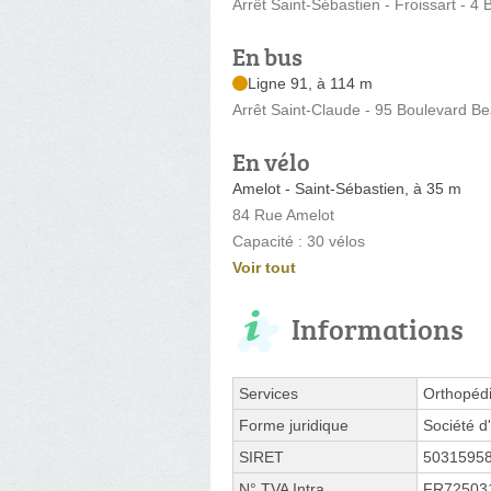
Arrêt Saint-Sébastien - Froissart - 4 
En bus
Ligne 91, à 114 m
Arrêt Saint-Claude - 95 Boulevard B
En vélo
Amelot - Saint-Sébastien, à 35 m
84 Rue Amelot
Capacité : 30 vélos
Voir tout
Informations
Services
Orthopéd
Forme juridique
Société d'
SIRET
5031595
N° TVA Intra.
FR72503