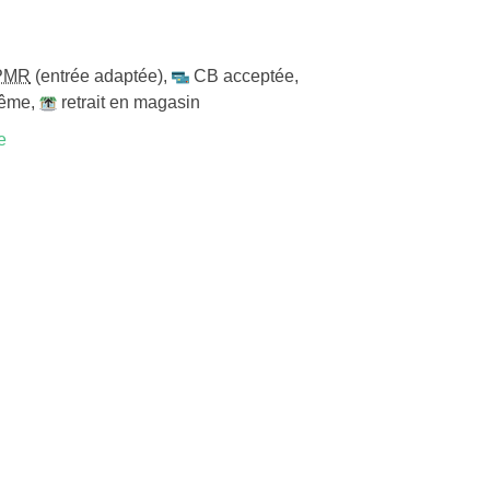
PMR
(entrée adaptée)
,
CB acceptée
,
même
,
retrait en magasin
e