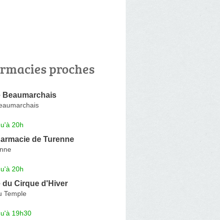
rmacies proches
 Beaumarchais
eaumarchais
qu'à 20h
armacie de Turenne
enne
qu'à 20h
 du Cirque d'Hiver
u Temple
qu'à 19h30