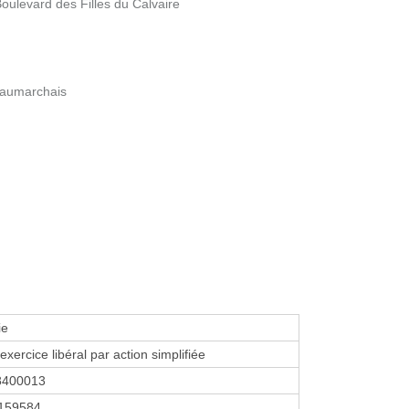
Boulevard des Filles du Calvaire
eaumarchais
ie
exercice libéral par action simplifiée
8400013
159584