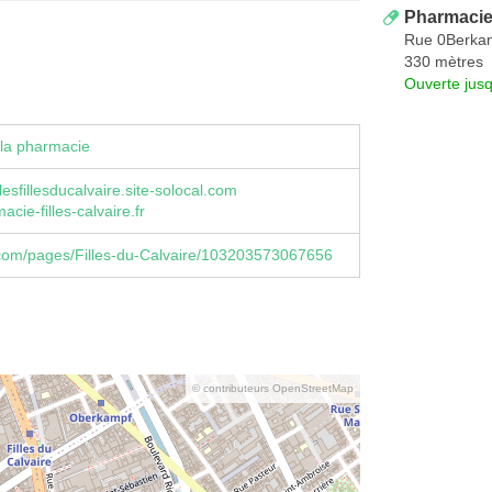
Pharmacie
Rue 0Berka
330 mètres
Ouverte jus
la pharmacie
esfillesducalvaire.site-solocal.com
cie-filles-calvaire.fr
com/pages/Filles-du-Calvaire/103203573067656
© contributeurs OpenStreetMap