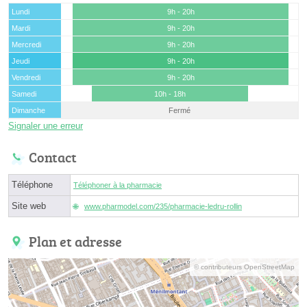
Lundi
9h - 20h
Mardi
9h - 20h
Mercredi
9h - 20h
Jeudi
9h - 20h
Vendredi
9h - 20h
Samedi
10h - 18h
Dimanche
Fermé
Signaler une erreur
Contact
Téléphone
Téléphoner à la pharmacie
Site web
www.pharmodel.com/235/pharmacie-ledru-rollin
Plan et adresse
© contributeurs OpenStreetMap