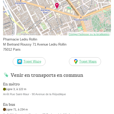
Corriger l’adresse ou la localisation
Pharmacie Ledru Rollin
M Bertrand Roussy 71 Avenue Ledru Rollin
75012 Paris
Trajet Waze
Trajet Maps
Venir en transports en commun
En métro
Ligne 3, à 122 m
Arrêt Rue Saint-Maur - 90 Avenue de la République
En bus
Ligne 71, à 234 m