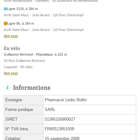
Arrêt Ménilmontant - Nanettes - 95 Boulevard de Ménilmontant
Ligne 3120, à 284 m
Arrêt Saint-Maur - Jean Aicard - 118 Rue Oberkampf
Ligne 96, à 284 m
Arrêt Saint-Maur - Jean Aicard - 118 Rue Oberkampf
Voir tout
En vélo
Guillaume Bertrand - République, à 102 m
20 Rue Guillaume Bertrand
Capacité : 38 vélos
Voir tout
Informations
Enseigne
Pharmacie Ledru Rollin
Forme juridique
SARL
SIRET
51395150900027
N° TVA Intra.
FR60513951509
Création
15 septembre 2009