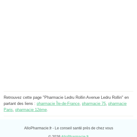
Retrouvez cette page "Pharmacie Ledru Rollin Avenue Ledru Rollin" en
partant des liens :
pharmacie Île-de-France
,
pharmacie 75
,
pharmacie
Paris
,
pharmacie 12ème
.
AlloPharmacie.fr - Le conseil santé près de chez vous
© 2026
AlloPharmacie.fr