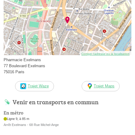
Corriger l’adresse ou la localisation
Pharmacie Exelmans
77 Boulevard Exelmans
75016 Paris
Trajet Waze
Trajet Maps
Venir en transports en commun
En métro
Ligne 9, à 85 m
Arrêt Exelmans - 68 Rue Michel-Ange