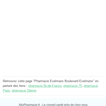
Retrouvez cette page "Pharmacie Exelmans Boulevard Exelmans" en
partant des liens :
pharmacie Île-de-France
,
pharmacie 75
,
pharmacie
Paris
,
pharmacie 16ème
.
AlloPharmacie.fr - Le conseil santé près de chez vous