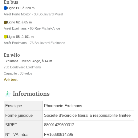
En bus
Ligne PC, à 220 m
Arrêt Porte Molitor - 33 Boulevard Murat
Ligne 62, à 85 m
Arrêt Exelmans - 65 Rue Michel-Ange
Ligne 88, à 101 m
Arrêt Exelmans - 76 Boulevard Exelmans
En vélo
Exelmans - Michel-Ange, à 44 m
73b Boulevard Exelmans
Capacité : 33 vélos
Voir tout
Informations
Enseigne
Pharmacie Exelmans
Forme juridique
Société d'exercice libéral à responsabilité limitée
SIRET
88091429600012
N° TVA Intra.
FR16880914296