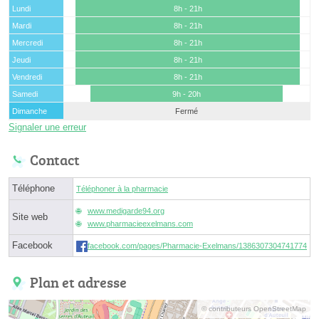
Lundi
8h - 21h
Mardi
8h - 21h
Mercredi
8h - 21h
Jeudi
8h - 21h
Vendredi
8h - 21h
Samedi
9h - 20h
Dimanche
Fermé
Signaler une erreur
Contact
Téléphone
Téléphoner à la pharmacie
www.medigarde94.org
Site web
www.pharmacieexelmans.com
Facebook
facebook.com/pages/Pharmacie-Exelmans/1386307304741774
Plan et adresse
© contributeurs OpenStreetMap