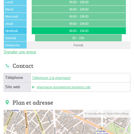
Lundi
8h30 - 19h30
Mardi
8h30 - 19h30
Mercredi
8h30 - 19h30
Jeudi
8h30 - 19h30
Vendredi
8h30 - 19h30
Samedi
9h - 19h
Dimanche
Fermé
Signaler une erreur
Contact
Téléphone
Téléphoner à la pharmacie
Site web
pharmacie-europeenne.business.site
Plan et adresse
© contributeurs OpenStreetMap