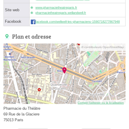
www.pharmacietheatreparis.fr
Site web
pharmacietheatreparis.wellandwell.fr
Facebook
facebook.com/wellwell-les-pharmaciens-1590718277867948
Plan et adresse
© contributeurs OpenStreetMap
Corriger l’adresse ou la localisation
Pharmacie du Théâtre
69 Rue de la Glaciere
75013 Paris