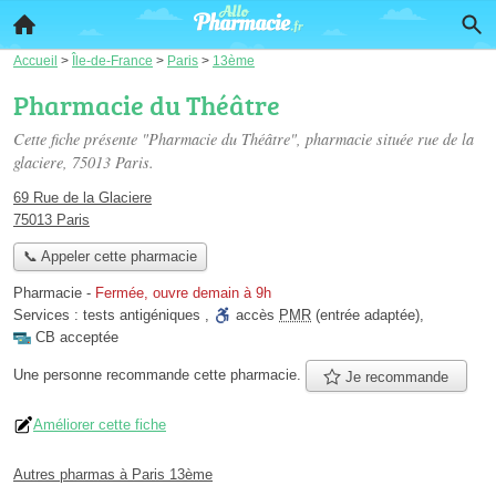
Accueil
>
Île-de-France
>
Paris
>
13ème
Pharmacie du Théâtre
Cette fiche présente "Pharmacie du Théâtre", pharmacie située
rue de la
glaciere
, 75013 Paris.
69 Rue de la Glaciere
75013 Paris
📞 Appeler cette pharmacie
Pharmacie
-
Fermée, ouvre demain à 9h
Services :
tests antigéniques
,
accès
PMR
(entrée adaptée)
,
CB acceptée
Une personne
recommande
cette pharmacie.
Je recommande
Améliorer cette fiche
Autres pharmas à Paris 13ème