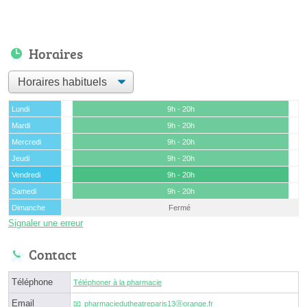
Horaires
Lundi
9h - 20h
Mardi
9h - 20h
Mercredi
9h - 20h
Jeudi
9h - 20h
Vendredi
9h - 20h
Samedi
9h - 20h
Dimanche
Fermé
Signaler une erreur
Contact
Téléphone
Téléphoner à la pharmacie
Email
pharmaciedutheatreparis13ⓐorange.fr