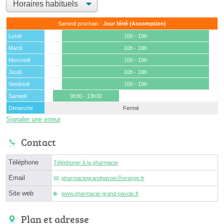
Samedi prochain :
Jour férié (Assomption)
Lundi
10h - 19h
Mardi
10h - 19h
Mercredi
10h - 19h
Jeudi
10h - 19h
Vendredi
10h - 19h
Samedi
9h30 - 13h30
Dimanche
Fermé
Signaler une erreur
Contact
Téléphone
Téléphoner à la pharmacie
Email
pharmaciegrandpavoisⓐorange.fr
Site web
www.pharmacie-grand-pavois.fr
Plan et adresse