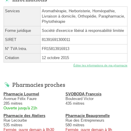
Services
Aromathérapie, Herboristerie, Homéopathie,
Livraison à domicile, Orthopédie, Parapharmacie,
Phytothérapie
Forme juridique
Société d'exercice libéral à responsabilité limitée
SIRET
81391691300011
N° TVA Intra.
FR15813916913
Création
12 octobre 2015
Éditer les informations de ma pharmacie
Pharmacies proches
Pharmacie Lourmel
SVOBODA François
Avenue Félix Faure
Boulevard Victor
285 mètres
435 mètres
Ouverte jusqu'à 21h
Pharmacie des Ateliers
Pharmacie Beaugrenelle
Rue Lecourbe
Rue des Entrepreneurs
535 mètres
580 mètres
Fermée, ouvre demain à 8h30
Fermée, ouvre demain à 9h