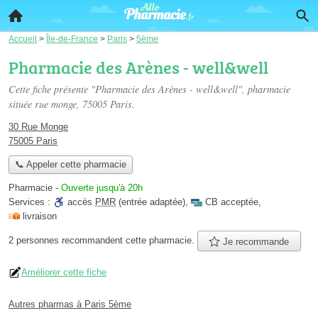
Accueil
>
Île-de-France
>
Paris
>
5ème
Pharmacie des Arènes - well&well
Cette fiche présente "Pharmacie des Arènes - well&well", pharmacie
située
rue monge
, 75005 Paris.
30 Rue Monge
75005 Paris
📞 Appeler cette pharmacie
Pharmacie
-
Ouverte jusqu'à 20h
Services :
accès
PMR
(entrée adaptée)
,
CB acceptée
,
livraison
2 personnes
recommandent
cette pharmacie.
Je recommande
Améliorer cette fiche
Autres pharmas à Paris 5ème