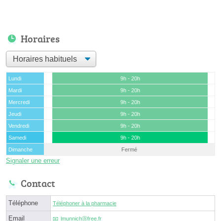
Horaires
Lundi
9h - 20h
Mardi
9h - 20h
Mercredi
9h - 20h
Jeudi
9h - 20h
Vendredi
9h - 20h
Samedi
9h - 20h
Dimanche
Fermé
Signaler une erreur
Contact
Téléphone
Téléphoner à la pharmacie
Email
lmunnichⓐfree.fr