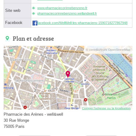
www.pharmaciecorinnebenzeno.fr
Site web
pharmaciecorinnebenzeno.wellandwell.fr
Facebook
facebook.com/WellWell-les-pharmaciens-1590718277867948
Plan et adresse
© contributeurs OpenStreetMap
Corriger l’adresse ou la localisation
Pharmacie des Arènes - well&well
30 Rue Monge
75005 Paris