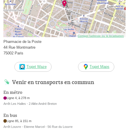
Corriger l’adresse ou la localisation
Pharmacie de la Poste
44 Rue Montmartre
75002 Paris
Trajet Waze
Trajet Maps
Venir en transports en commun
En métro
Ligne 4, à 278 m
Arrêt Les Halles - 2 Allée André Breton
En bus
Ligne 85, à 151 m
Arrêt Louvre - Etienne Marcel - 56 Rue du Louvre