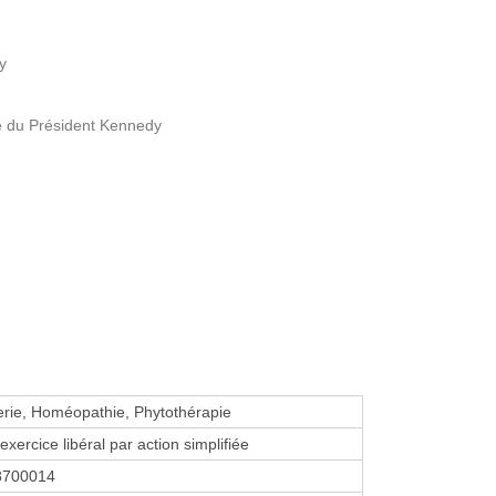
y
e du Président Kennedy
erie, Homéopathie, Phytothérapie
exercice libéral par action simplifiée
8700014