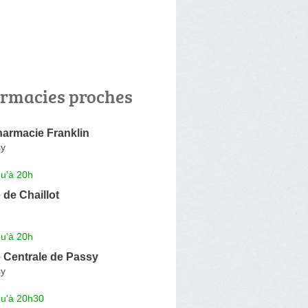
rmacies proches
harmacie Franklin
sy
qu'à 20h
de Chaillot
n
qu'à 20h
 Centrale de Passy
sy
qu'à 20h30