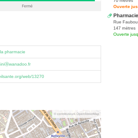
70 mètres
Ouverte ju
Fermé
Pharmacie
Rue Faubou
147 mètres
Ouverte jus
la pharmacie
siniⓐwanadoo.fr
ilsante.org/web/13270
© contributeurs OpenStreetMap