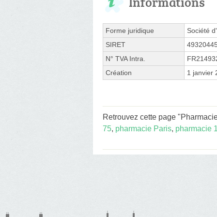
Informations
Forme juridique
Société d'
SIRET
4932044
N° TVA Intra.
FR21493
Création
1 janvier
Retrouvez cette page "Pharmacie
75
,
pharmacie Paris
,
pharmacie 