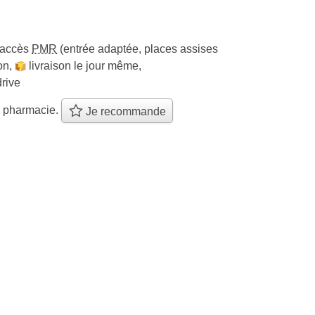
accès
PMR
(entrée adaptée, places assises
on
,
livraison le jour même
,
drive
e pharmacie.
Je recommande