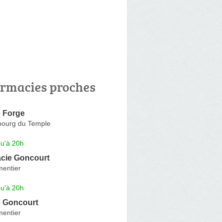
rmacies proches
 Forge
bourg du Temple
qu'à 20h
cie Goncourt
entier
qu'à 20h
 Goncourt
entier