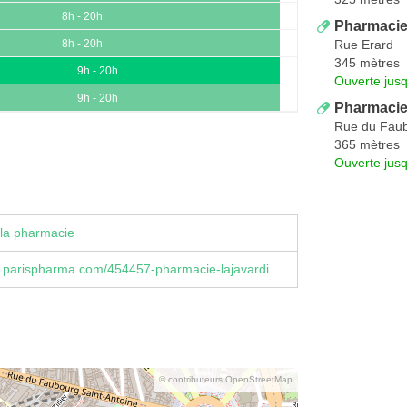
8h - 20h
Pharmaci
Rue Erard
8h - 20h
345 mètres
9h - 20h
Ouverte jus
9h - 20h
Pharmacie
Rue du Faub
365 mètres
Ouverte jus
la pharmacie
.parispharma.com/454457-pharmacie-lajavardi
© contributeurs OpenStreetMap