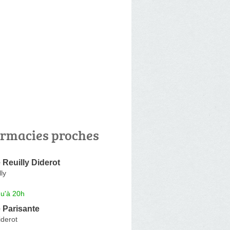
rmacies proches
Reuilly Diderot
ly
qu'à 20h
 Parisante
iderot