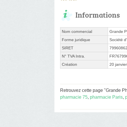
Informations
Nom commercial
Grande P
Forme juridique
Société d'
SIRET
7996086
N° TVA Intra.
FR76799
Création
20 janvie
Retrouvez cette page "Grande Pha
pharmacie 75
,
pharmacie Paris
,