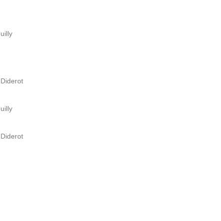
uilly
 Diderot
uilly
 Diderot