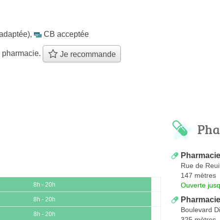
 adaptée)
,
CB acceptée
e pharmacie.
Je recommande
Pha
Pharmacie 
Rue de Reuil
147 mètres
Ouverte jus
8h - 20h
Pharmacie
8h - 20h
Boulevard D
8h - 20h
325 mètres