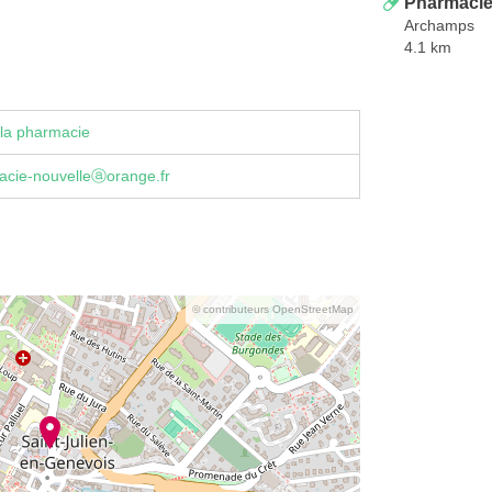
Pharmacie
Archamps
4.1 km
la pharmacie
acie-nouvelleⓐorange.fr
© contributeurs OpenStreetMap