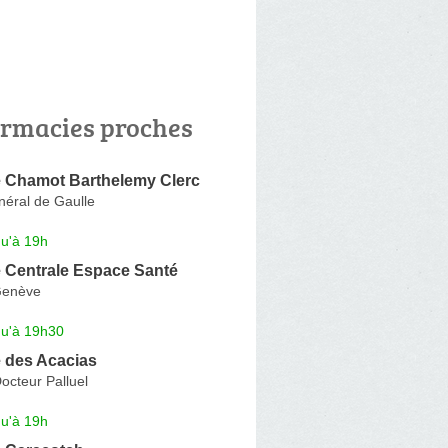
rmacies proches
 Chamot Barthelemy Clerc
néral de Gaulle
qu'à 19h
 Centrale Espace Santé
Genève
qu'à 19h30
 des Acacias
octeur Palluel
qu'à 19h