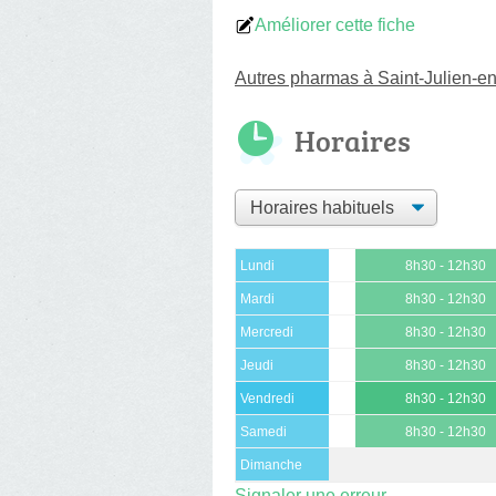
Améliorer cette fiche
Autres pharmas à Saint-Julien-e
Horaires
Lundi
8h30 - 12h30
Mardi
8h30 - 12h30
Mercredi
8h30 - 12h30
Jeudi
8h30 - 12h30
Vendredi
8h30 - 12h30
Samedi
8h30 - 12h30
Dimanche
Signaler une erreur