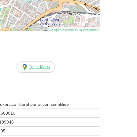
Corriger l’adresse ou la localisation
Trajet Maps
exercice libéral par action simplifiée
4600010
109946
1995