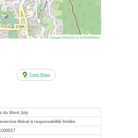
Corriger l’adresse ou la localisation
Trajet Maps
e du Mont Joly
exercice libéral à responsabilité limitée
3100017