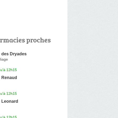
rmacies proches
 des Dryades
Miage
qu'à 12h15
e Renaud
qu'à 12h15
 Leonard
qu'à 12h15