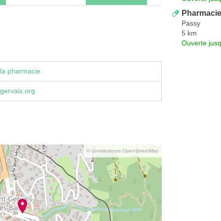
Pharmacie
Passy
5 km
Ouverte jus
la pharmacie
gervais.org
© contributeurs OpenStreetMap