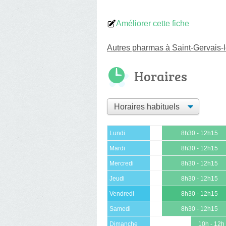
Améliorer cette fiche
Autres pharmas à Saint-Gervais-
Horaires
Lundi
8h30 - 12h15
Mardi
8h30 - 12h15
Mercredi
8h30 - 12h15
Jeudi
8h30 - 12h15
Vendredi
8h30 - 12h15
Samedi
8h30 - 12h15
Dimanche
10h - 12h