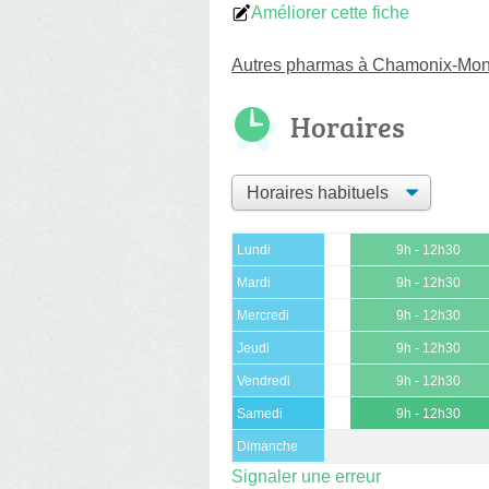
Améliorer cette fiche
Autres pharmas à Chamonix-Mon
Horaires
Lundi
9h - 12h30
Mardi
9h - 12h30
Mercredi
9h - 12h30
Jeudi
9h - 12h30
Vendredi
9h - 12h30
Samedi
9h - 12h30
Dimanche
Signaler une erreur