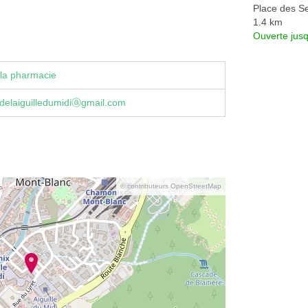
Place des S
1.4 km
Ouverte jus
la pharmacie
delaiguilledumidiⓐgmail.com
© contributeurs OpenStreetMap