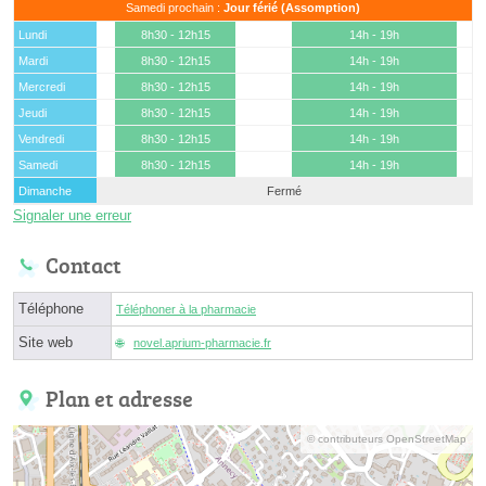
Samedi prochain :
Jour férié (Assomption)
Lundi
8h30 - 12h15
14h - 19h
Mardi
8h30 - 12h15
14h - 19h
Mercredi
8h30 - 12h15
14h - 19h
Jeudi
8h30 - 12h15
14h - 19h
Vendredi
8h30 - 12h15
14h - 19h
Samedi
8h30 - 12h15
14h - 19h
Dimanche
Fermé
Signaler une erreur
Contact
Téléphone
Téléphoner à la pharmacie
Site web
novel.aprium-pharmacie.fr
Plan et adresse
© contributeurs OpenStreetMap