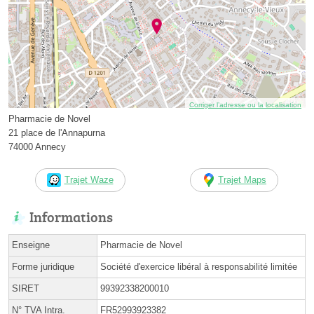
Corriger l’adresse ou la localisation
Pharmacie de Novel
21 place de l'Annapurna
74000 Annecy
Trajet Waze
Trajet Maps
Informations
Enseigne
Pharmacie de Novel
Forme juridique
Société d'exercice libéral à responsabilité limitée
SIRET
99392338200010
N° TVA Intra.
FR52993923382