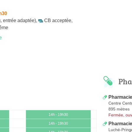
h30
, entrée adaptée)
,
CB acceptée
,
même
e
Pha
Pharmacie
Centre Cent
895 mètres
Fermée, ouv
14h - 19h30
Pharmacie
14h - 19h30
Luché-Pring