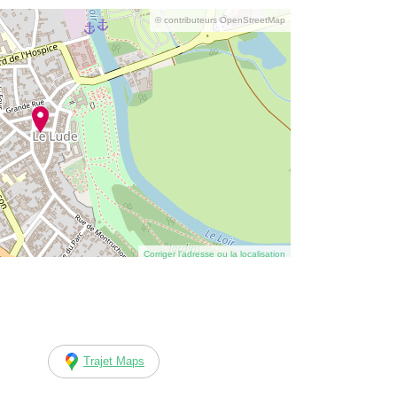
© contributeurs OpenStreetMap
Corriger l’adresse ou la localisation
Trajet Maps