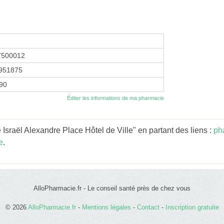
7500012
951875
990
Éditer les informations de ma pharmacie
sraël Alexandre Place Hôtel de Ville" en partant des liens :
ph
e
.
AlloPharmacie.fr - Le conseil santé près de chez vous
© 2026
AlloPharmacie.fr
-
Mentions légales
-
Contact
-
Inscription gratuite