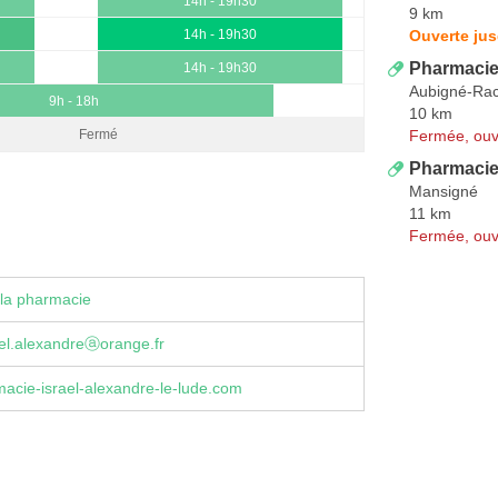
14h - 19h30
9 km
Ouverte ju
14h - 19h30
Pharmacie
14h - 19h30
Aubigné-Ra
9h - 18h
10 km
Fermée, ouv
Fermé
Pharmaci
Mansigné
11 km
Fermée, ouv
la pharmacie
ael.alexandreⓐorange.fr
acie-israel-alexandre-le-lude.com