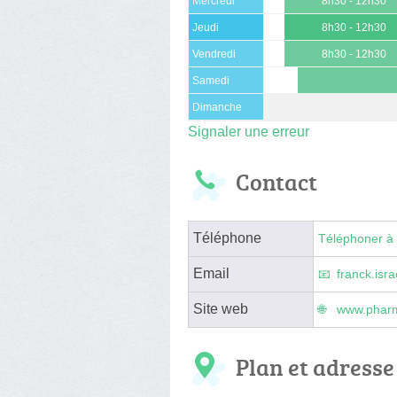
Mercredi
8h30 - 12h30
Jeudi
8h30 - 12h30
Vendredi
8h30 - 12h30
Samedi
Dimanche
Signaler une erreur
Contact
Téléphone
Téléphoner à 
Email
franck.isr
Site web
www.pharm
Plan et adresse