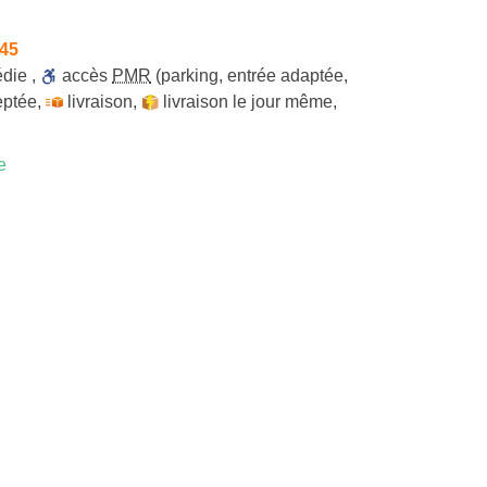
h45
édie
,
accès
PMR
(parking, entrée adaptée,
eptée
,
livraison
,
livraison le jour même
,
e