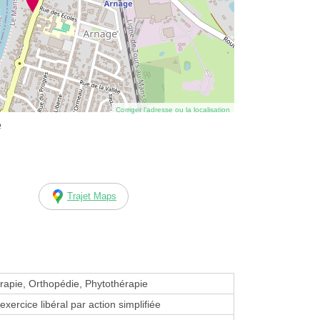
Corriger l’adresse ou la localisation
e
Trajet Maps
apie, Orthopédie, Phytothérapie
exercice libéral par action simplifiée