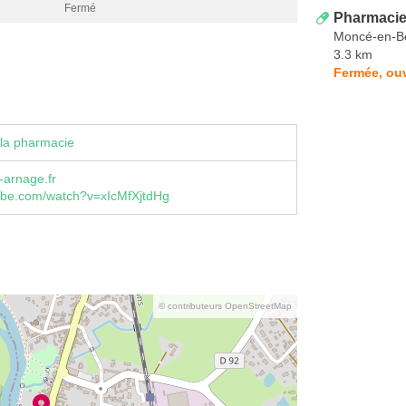
Fermé
Pharmacie
Moncé-en-Be
3.3 km
Fermée, ouv
la pharmacie
-arnage.fr
be.com/watch?v=xIcMfXjtdHg
© contributeurs OpenStreetMap