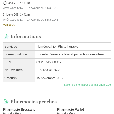
Ligne 713, à 441 m
Arrêt Gare SNCF - 14 Avenue du 8 Mai 1945
Ligne 703, à 441 m
Arrêt Gare SNCF - 14 Avenue du 8 Mai 1945
Voir tout
Informations
Services
Homéopathie, Phytothérapie
Forme juridique
Société d'exercice libéral par action simplifiée
SIRET
83345746800019
N° TVA Intra.
FR21833457468
Création
15 novembre 2017
Éditer les informations de ma pharmacie
Pharmacies proches
Pharmacie Bressane
Pharmacie Varlot
Grande Rue
Grande Rue