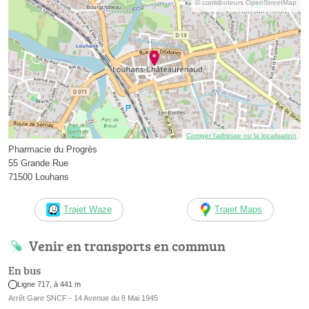
© contributeurs OpenStreetMap
Corriger l’adresse ou la localisation
Pharmacie du Progrès
55 Grande Rue
71500 Louhans
Trajet Waze
Trajet Maps
Venir en transports en commun
En bus
Ligne 717, à 441 m
Arrêt Gare SNCF - 14 Avenue du 8 Mai 1945