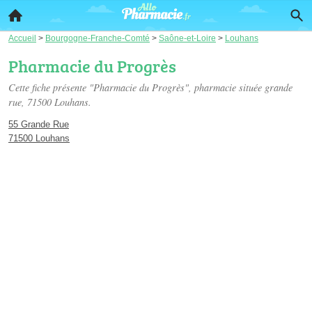
Accueil
>
Bourgogne-Franche-Comté
>
Saône-et-Loire
>
Louhans
Pharmacie du Progrès
Cette fiche présente "Pharmacie du Progrès", pharmacie située
grande
rue
, 71500 Louhans.
55 Grande Rue
71500 Louhans