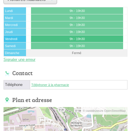
Lundi
9h - 19h30
Mardi
9h - 19h30
Mercredi
9h - 19h30
Jeudi
9h - 19h30
Vendredi
9h - 19h30
Samedi
9h - 19h30
Dimanche
Fermé
Signaler une erreur
Contact
Téléphone
Téléphoner à la pharmacie
Plan et adresse
© contributeurs OpenStreetMap