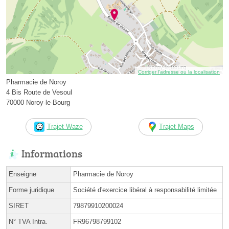
Corriger l’adresse ou la localisation
Pharmacie de Noroy
4 Bis Route de Vesoul
70000 Noroy-le-Bourg
Trajet Waze
Trajet Maps
Informations
Enseigne
Pharmacie de Noroy
Forme juridique
Société d'exercice libéral à responsabilité limitée
SIRET
79879910200024
N° TVA Intra.
FR96798799102