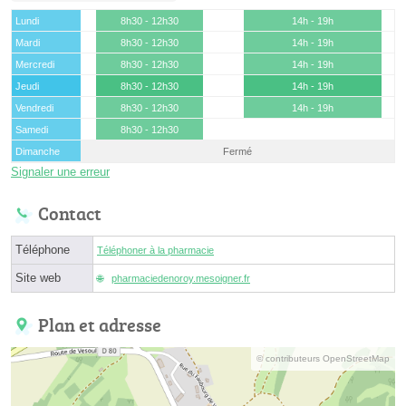
Lundi
8h30 - 12h30
14h - 19h
Mardi
8h30 - 12h30
14h - 19h
Mercredi
8h30 - 12h30
14h - 19h
Jeudi
8h30 - 12h30
14h - 19h
Vendredi
8h30 - 12h30
14h - 19h
Samedi
8h30 - 12h30
Dimanche
Fermé
Signaler une erreur
Contact
Téléphone
Téléphoner à la pharmacie
Site web
pharmaciedenoroy.mesoigner.fr
Plan et adresse
© contributeurs OpenStreetMap