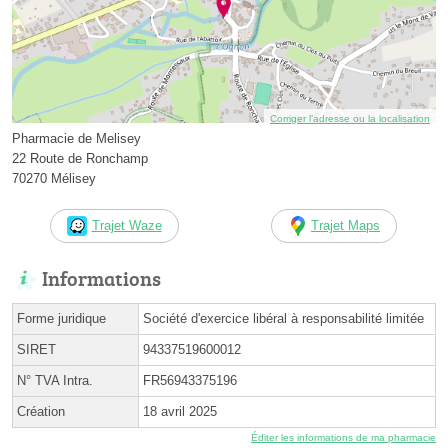
Corriger l’adresse ou la localisation
Pharmacie de Melisey
22 Route de Ronchamp
70270 Mélisey
Trajet Waze
Trajet Maps
Informations
Forme juridique
Société d'exercice libéral à responsabilité limitée
SIRET
94337519600012
N° TVA Intra.
FR56943375196
Création
18 avril 2025
Éditer les informations de ma pharmacie