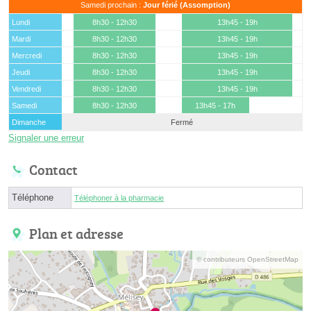
Samedi prochain :
Jour férié (Assomption)
Lundi
8h30 - 12h30
13h45 - 19h
Mardi
8h30 - 12h30
13h45 - 19h
Mercredi
8h30 - 12h30
13h45 - 19h
Jeudi
8h30 - 12h30
13h45 - 19h
Vendredi
8h30 - 12h30
13h45 - 19h
Samedi
8h30 - 12h30
13h45 - 17h
Dimanche
Fermé
Signaler une erreur
Contact
Téléphone
Téléphoner à la pharmacie
Plan et adresse
© contributeurs OpenStreetMap