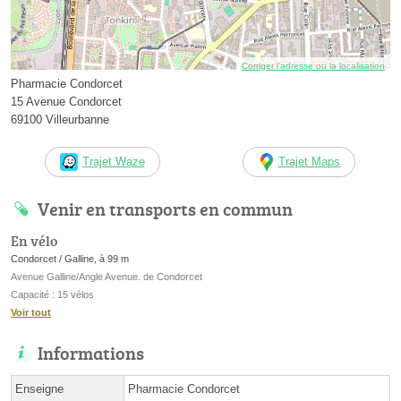
Corriger l’adresse ou la localisation
Pharmacie Condorcet
15 Avenue Condorcet
69100 Villeurbanne
Trajet Waze
Trajet Maps
Venir en transports en commun
En vélo
Condorcet / Galline, à 99 m
Avenue Galline/Angle Avenue. de Condorcet
Capacité : 15 vélos
Voir tout
Informations
Enseigne
Pharmacie Condorcet