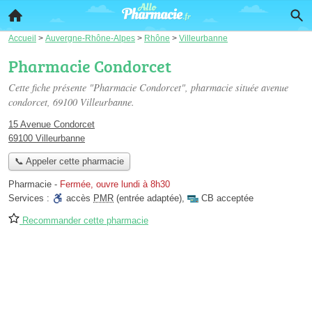
Accueil
>
Auvergne-Rhône-Alpes
>
Rhône
>
Villeurbanne
Pharmacie Condorcet
Cette fiche présente "Pharmacie Condorcet", pharmacie située
avenue
condorcet
, 69100 Villeurbanne.
15 Avenue Condorcet
69100 Villeurbanne
📞 Appeler cette pharmacie
Pharmacie
-
Fermée, ouvre lundi à 8h30
Services :
accès
PMR
(entrée adaptée)
,
CB acceptée
Recommander cette pharmacie