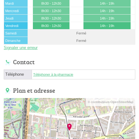
Mardi
8h30 - 12h30
14h - 19h
Mercredi
8h30 - 12h30
14h - 19h
Jeudi
8h30 - 12h30
14h - 19h
Vendredi
8h30 - 12h30
14h - 19h
Samedi
Fermé
Dimanche
Fermé
Signaler une erreur
Contact
Téléphone
Téléphoner à la pharmacie
Plan et adresse
© contributeurs OpenStreetMap