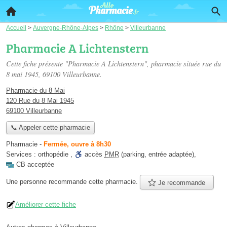
Accueil
>
Auvergne-Rhône-Alpes
>
Rhône
>
Villeurbanne
Pharmacie A Lichtenstern
Cette fiche présente "Pharmacie A Lichtenstern", pharmacie située
rue du
8 mai 1945
, 69100 Villeurbanne.
Pharmacie du 8 Mai
120 Rue du 8 Mai 1945
69100 Villeurbanne
📞 Appeler cette pharmacie
Pharmacie
-
Fermée, ouvre à 8h30
Services :
orthopédie
,
accès
PMR
(parking, entrée adaptée)
,
CB acceptée
Une personne
recommande
cette pharmacie.
Je recommande
Améliorer cette fiche