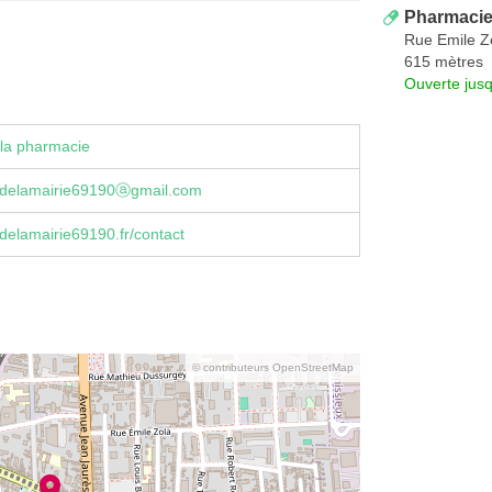
Pharmacie 
Rue Emile Z
615 mètres
Ouverte jus
la pharmacie
delamairie69190ⓐgmail.com
elamairie69190.fr/contact
© contributeurs OpenStreetMap