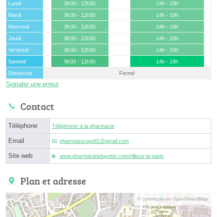
Lundi
8h30 - 12h30
14h - 19h
Mardi
8h30 - 12h30
14h - 19h
Mercredi
8h30 - 12h30
14h - 19h
Jeudi
8h30 - 12h30
14h - 19h
Vendredi
8h30 - 12h30
14h - 19h
Samedi
8h30 - 12h30
14h - 19h
Dimanche
Fermé
Signaler une erreur
Contact
Téléphone
Téléphoner à la pharmacie
Email
pharmaeurope81ⓐgmail.com
Site web
www.pharmacielafayette.com/rillieux-la-pape
Plan et adresse
© contributeurs OpenStreetMap