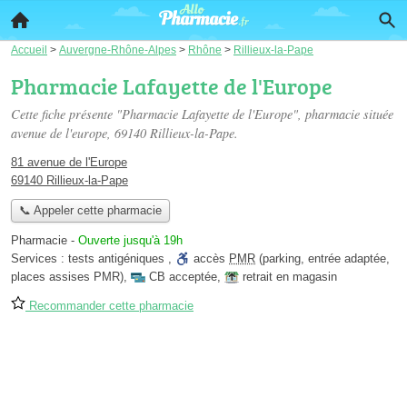
Accueil
>
Auvergne-Rhône-Alpes
>
Rhône
>
Rillieux-la-Pape
Pharmacie Lafayette de l'Europe
Cette fiche présente "Pharmacie Lafayette de l'Europe", pharmacie située
avenue de l'europe
, 69140 Rillieux-la-Pape.
81 avenue de l'Europe
69140 Rillieux-la-Pape
📞 Appeler cette pharmacie
Pharmacie
-
Ouverte jusqu'à 19h
Services :
tests antigéniques
,
accès
PMR
(parking, entrée adaptée,
places assises PMR)
,
CB acceptée
,
retrait en magasin
Recommander cette pharmacie