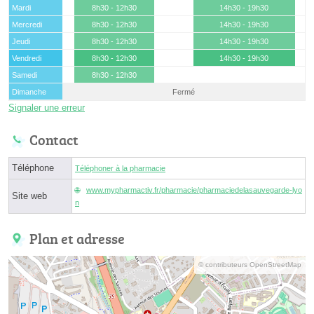
Mardi
8h30 - 12h30
14h30 - 19h30
Mercredi
8h30 - 12h30
14h30 - 19h30
Jeudi
8h30 - 12h30
14h30 - 19h30
Vendredi
8h30 - 12h30
14h30 - 19h30
Samedi
8h30 - 12h30
Dimanche
Fermé
Signaler une erreur
Contact
Téléphone
Téléphoner à la pharmacie
www.mypharmactiv.fr/pharmacie/pharmaciedelasauvegarde-lyo
Site web
n
Plan et adresse
© contributeurs OpenStreetMap