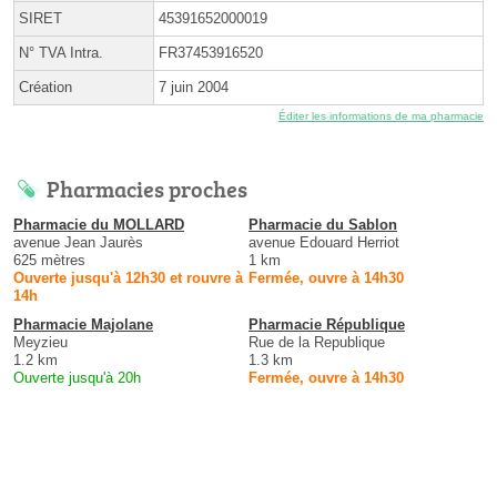
SIRET
45391652000019
N° TVA Intra.
FR37453916520
Création
7 juin 2004
Éditer les informations de ma pharmacie
Pharmacies proches
Pharmacie du MOLLARD
Pharmacie du Sablon
avenue Jean Jaurès
avenue Edouard Herriot
625 mètres
1 km
Ouverte jusqu'à 12h30 et rouvre à
Fermée, ouvre à 14h30
14h
Pharmacie Majolane
Pharmacie République
Meyzieu
Rue de la Republique
1.2 km
1.3 km
Ouverte jusqu'à 20h
Fermée, ouvre à 14h30